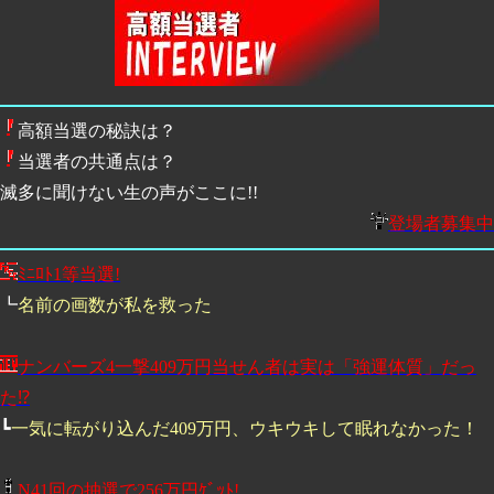
高額当選の秘訣は？
当選者の共通点は？
滅多に聞けない生の声がここに!!
登場者募集中
ﾐﾆﾛﾄ1等当選!
┗
名前の画数が私を救った
ナンバーズ4一撃409万円当せん者は実は「強運体質」だっ
た⁉
┗
一気に転がり込んだ409万円、ウキウキして眠れなかった！
N41回の抽選で256万円ｹﾞｯﾄ!