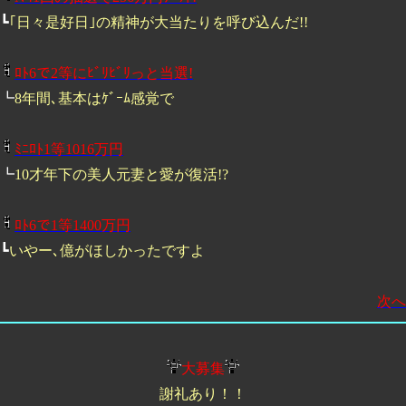
┗
｢日々是好日｣の精神が大当たりを呼び込んだ!!
ﾛﾄ6で2等にﾋﾞﾘﾋﾞﾘっと当選!
┗
8年間､基本はｹﾞｰﾑ感覚で
ﾐﾆﾛﾄ1等1016万円
┗
10才年下の美人元妻と愛が復活!?
ﾛﾄ6で1等1400万円
┗
いやー､億がほしかったですよ
次へ
大募集
謝礼あり！！