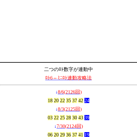
二つのﾛﾄ数字が連動中
ﾛﾄ6⇔ﾐﾆﾛﾄ連動攻略法
↓
8/6(2126回)
18
20
22
35
37
42
24
↓
8/3(2125回)
03
22
25
28
30
43
39
↓
7/30(2124回)
06
20
29
36
37
41
19