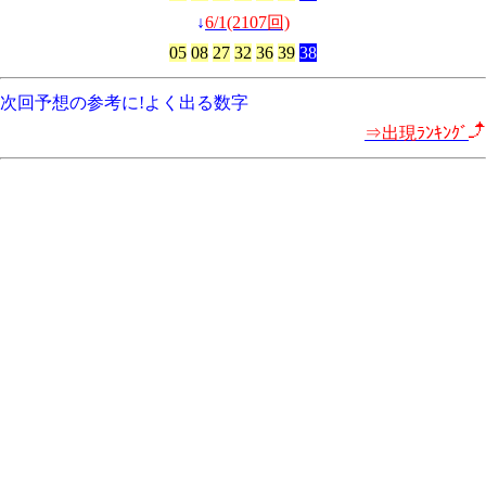
↓
6/1(2107回)
05
08
27
32
36
39
38
次回予想の参考に!よく出る数字
⇒出現ﾗﾝｷﾝｸﾞ