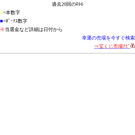
過去20回のﾛﾄ6
■
=本数字
■
=ﾎﾞｰﾅｽ数字
※
当選金など詳細は日付から
幸運の売場を今すぐ検索
⇒宝くじ売場ﾅﾋﾞ