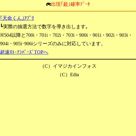
出現｢超｣確率ﾃﾞｰﾀ
｢天命くん｣ｱﾌﾟﾘ
┗実際の抽選方法で数字を導き出します｡
※504以降と700i・701i・702i・703i・900i・901i・902i・903i・
904i・905i･906iシリーズのみに対応しています。
超速ﾛﾄ･ﾅﾝﾊﾞｰｽﾞTOPへ
（C）イマジカインフォス
（C）Edia