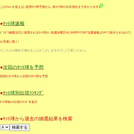
このﾒﾆｭｰを使えば､使用ｾｯﾄ球予測から､各ｾｯﾄ球の出目傾向まで分かります
●
ｾｯﾄ球速報
ﾋﾞﾝｺﾞ5抽選当日に使用されるｾｯﾄ球が､毎週水曜日18:20頃ｻｲﾄTOP｢当選速報｣の中で表示されるので､
お見逃し無く!
※こちらの都合で遅れることがございますので､ご了承ください｡
●
次回のｾｯﾄ球を予想
前回のｾｯﾄ球から次回のｾｯﾄ球を予想
●
ｾｯﾄ球別出現ﾗﾝｷﾝｸﾞ
ｾｯﾄ球毎の出現ﾗﾝｷﾝｸﾞを表示
●ｾｯﾄ球から過去の抽選結果を検索